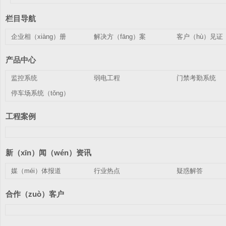
栏目导航
企业相（xiàng）册
解决方（fāng）案
客户（hù）见证
产品中心
监控系统
弱电工程
门禁考勤系统
停车场系统（tǒng）
工程案例
新（xīn）闻（wén）资讯
媒（méi）体报道
行业热点
疑惑解答
合作（zuò）客户